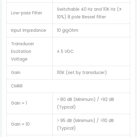
Switchable 40 Hz and 10K Hz (±
Low-pass Filter
10%) 8 pole Bessel filter
Input Impedance
10 gigOhm
Transducer
Excitation
± 5 VDC
Voltage
Gain
110K (set by transducer)
CMRR
> 80 dB (Minimum) / >92 dB
Gain = 1
(Typical)
> 95 dB (Minimum) / >110 dB
Gain = 10
(Typical)