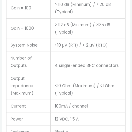
> 110 dB (Minimum) / >120 dB
Gain = 100
(Typical)
> 112 dB (Minimum) / >135 dB
Gain = 1000
(Typical)
System Noise
<10 µV (RTI) / < 2 µV (RTO)
Number of
Outputs
4 single-ended BNC connectors
Output
Impedance
<10 Ohm (Maximum) / <1 Ohm
(Maximum)
(Typical)
Current
100mA / channel
Power
12 VDC, 1.5 A