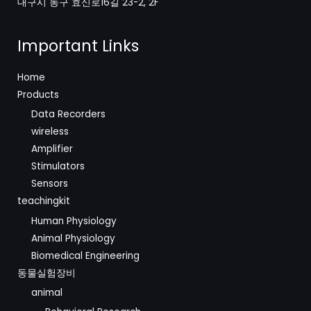
대구시 동구 효신로16길 23-2, 2F
Important Links
Home
Products
Data Recorders
wireless
Amplifier
Stimulators
Sensors
teachingkit
Human Physiology
Animal Physiology
Biomedical Engineering
동물실험장비
animal