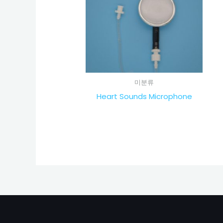
미분류
Heart Sounds Microphone