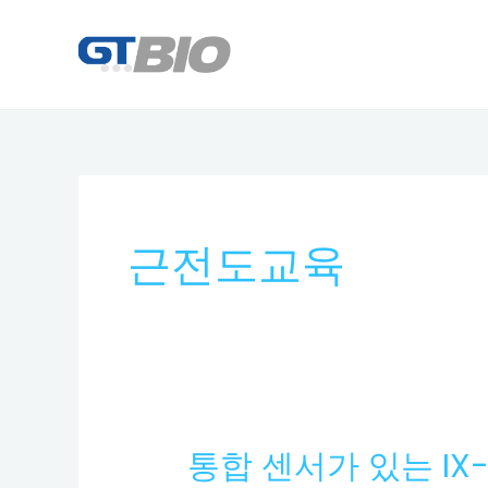
콘
텐
츠
로
건
너
뛰
기
근전도교육
통합 센서가 있는 IX-TA
통