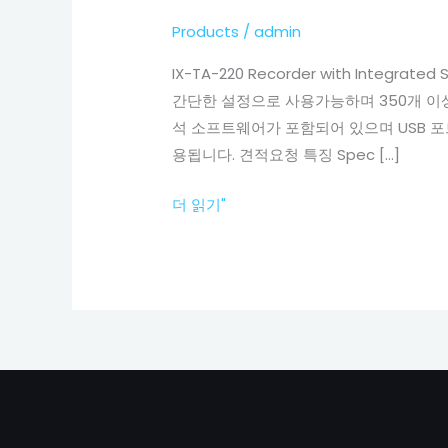
합
센
Products
/
admin
서
IX-TA-220 Recorder with In
가
간단한 설정으로 사용가능하며 350개 이상의
있
석 소프트웨어가 포함되어 있으며 USB 포
는
용됩니다. 견적요청 특징 Spec […]
IX-
TA-
더 읽기"
220
data
acquisition
system