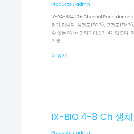
834
Products
/
admin
10+
IX-RA-834 10+ Channel Record
Channel
정기 입니다. 심전도(ECG), 근전도(EMG),
생
수 있는 iWire 인터페이스가 4개있으며 각
체
기를
신
호
더 읽기"
측
정
기
(전
기
자
극
IX-BIO 4-8 Ch 생
IX-
기
BIO
내
4-
장)
Products
/
admin