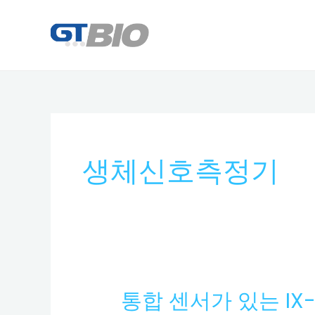
콘
텐
츠
로
건
너
뛰
기
생체신호측정기
통합 센서가 있는 IX-TA
통