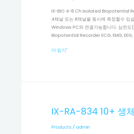
8
IX-BIO 4-8 Ch Isolated Biopot
Ch
4채널 또는 8채널을 동시에 측정할수 있습니다
생
Windows PC와 연결가능합니다. 심전도(E
체
Biopotential Recorder ECG, EMG, EEG
신
호
더 읽기"
측
정
기
(ECG,EMG,EEG,EOG,EGG)
IX-RA-834 10+
IX-
RA-
834
Products
/
admin
10+