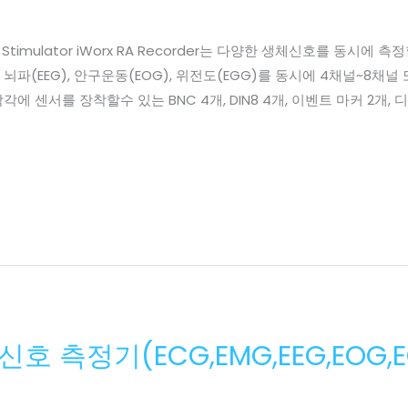
er and Stimulator iWorx RA Recorder는 다양한 생체신호를 
 뇌파(EEG), 안구운동(EOG), 위전도(EGG)를 동시에 4채널~8채널 또는
각에 센서를 장착할수 있는 BNC 4개, DIN8 4개, 이벤트 마커 2개
체신호 측정기(ECG,EMG,EEG,EOG,