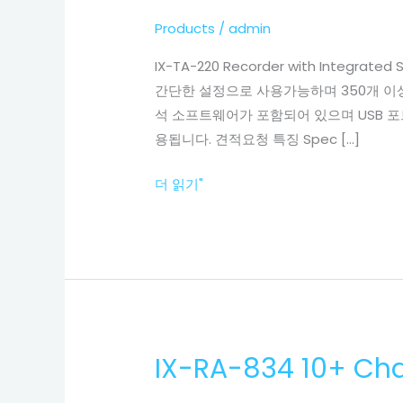
합
센
Products
/
admin
서
IX-TA-220 Recorder with In
가
간단한 설정으로 사용가능하며 350개 이상의
있
석 소프트웨어가 포함되어 있으며 USB 포
는
용됩니다. 견적요청 특징 Spec […]
IX-
TA-
더 읽기"
220
data
acquisition
system
IX-RA-834 10+
IX-
RA-