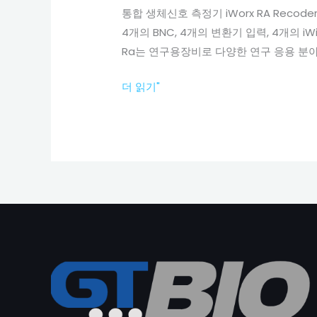
통합 생체신호 측정기 iWorx RA Re
생
4개의 BNC, 4개의 변환기 입력, 4개의 i
체
Ra는 연구용장비로 다양한 연구 응용 분야에
신
호
더 읽기"
측
정
기
및
전
기
자
극
기