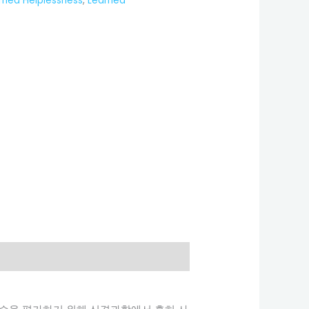
rned Helplessness
,
Learned