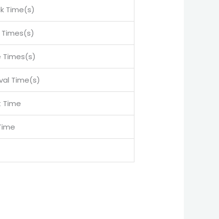
k Time(s)
t Times(s)
 Times(s)
rval Time(s)
t Time
Time