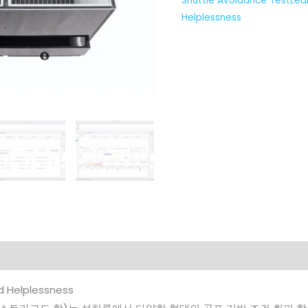
Shuttle Avoidance TestLea
Helplessness
d Helplessness