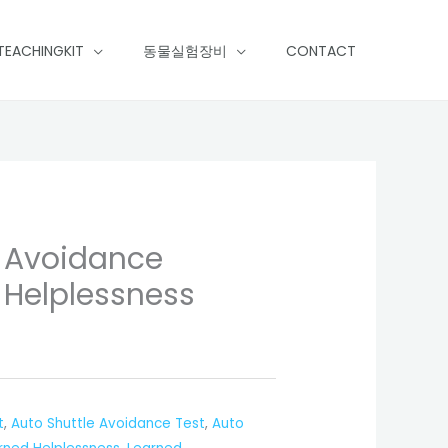
TEACHINGKIT
동물실험장비
CONTACT
e Avoidance
 Helplessness
t
,
Auto Shuttle Avoidance Test
,
Auto