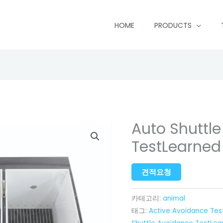
HOME
PRODUCTS
Auto Shuttl
TestLearned
견적요청
카테고리:
animal
태그:
Active Avoidance Tes