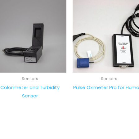
Sensors
Sensors
Colorimeter and Turbidity
Pulse Oximeter Pro for Hum
Sensor