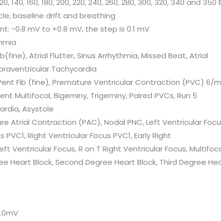
, 120, 140, 160, 180, 200, 220, 240, 260, 280, 300, 320, 340 and 350
cle, baseline drift and breathing
t: -0.8 mV to +0.8 mV, the step is 0.1 mV
thmia
fib(fine), Atrial Flutter, Sinus Arrhythmia, Missed Beat, Atrial
praventricular Tachycardia
 Vent Fib (fine), Premature Ventricular Contraction (PVC) 6/m
nt Multifocal, Bigeminy, Trigeminy, Paired PVCs, Run 5
ardia, Asystole
re Atrial Contraction (PAC), Nodal PNC, Left Ventricular Foc
us PVC1, Right Ventricular Focus PVC1, Early Right
eft Ventricular Focus, R on T Right Ventricular Focus, Multifo
ee Heart Block, Second Degree Heart Block, Third Degree Hea
 2.0mV