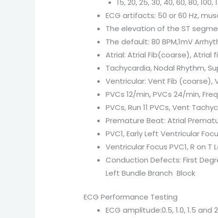
15, 20, 25, 30, 40, 60, 80, 100
ECG artifacts: 50 or 60 Hz, mus
The elevation of the ST segmen
The default: 80 BPM,1mV Arrhy
Atrial: Atrial Fib(coarse), Atrial 
Tachycardia, Nodal Rhythm, Su
Ventricular: Vent Fib (coarse),
PVCs 12/min, PVCs 24/min, Freqe
PVCs, Run 11 PVCs, Vent Tachyc
Premature Beat: Atrial Prematu
PVC1, Early Left Ventricular Foc
Ventricular Focus PVC1, R on T L
Conduction Defects: First Degr
Left Bundle Branch Block
ECG Performance Testing
ECG amplitude:0.5, 1.0, 1.5 and