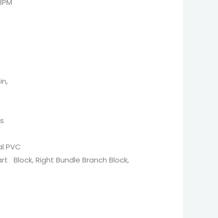
 BPM
in,
us
cal PVC
rt Block, Right Bundle Branch Block,