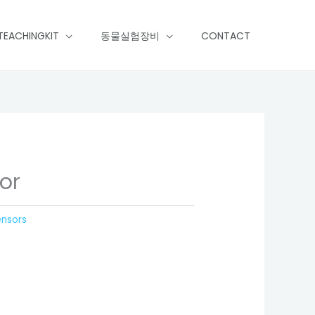
TEACHINGKIT
동물실험장비
CONTACT
or
ensors