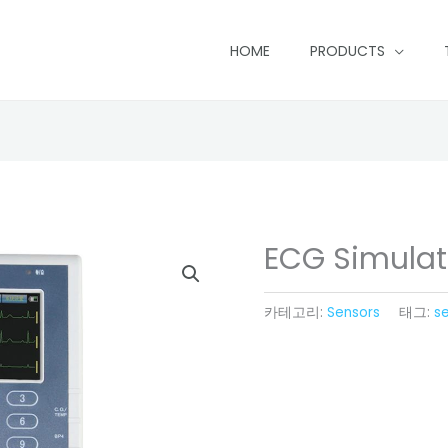
HOME
PRODUCTS
ECG Simulat
카테고리:
Sensors
태그:
s